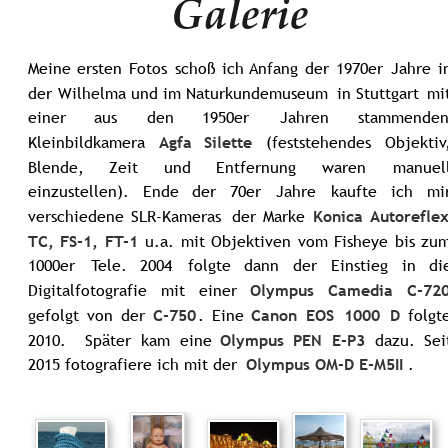
Galerie
Meine
ersten
Fotos
schoß
ich
Anfang
der
1970er
Jahre
i
der
Wilhelma
und
im
Naturkundemuseum
in
Stuttgart
mi
einer
aus
den
1950er
Jahren
stammenden
Kleinbildkamera
Agfa
Silette
(feststehendes
Objektiv
Blende,
Zeit
und
Entfernung
waren
manuell
einzustellen).
Ende
der
70er
Jahre
kaufte
ich
mi
verschiedene
SLR-Kameras
der
Marke
Konica
Autoreflex
TC,
FS-1,
FT-1
u.a.
mit
Objektiven
vom
Fisheye
bis
zum
1000er
Tele.
2004
folgte
dann
der
Einstieg
in
di
Digitalfotografie
mit
einer
Olympus
Camedia
C-72
gefolgt
von
der
C-750
.
Eine
Canon
EOS
1000
D
folgt
2010.
Später
kam
eine
Olympus
PEN
E-P3
dazu.
Sei
2015 fotografiere ich mit der 
Olympus OM-D E-M5II
. 