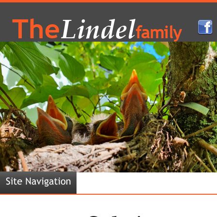
Lindel
The
family