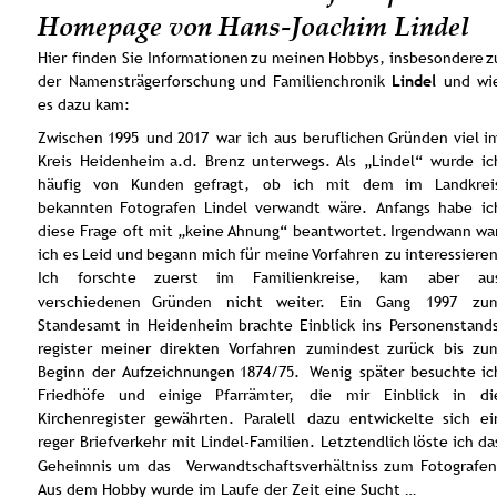
Homepage von Hans-Joachim Lindel
Hier
finden
Sie
Informationen
zu
meinen
Hobbys,
insbesondere
z
der
Namensträgerforschung
und
Familienchronik
Lindel
und
wi
es dazu kam:
Zwischen
1995
und
2017
war
ich
aus
beruflichen
Gründen
viel
i
Kreis
Heidenheim
a.d.
Brenz
unterwegs.
Als
„Lindel“
wurde
ic
häufig
von
Kunden
gefragt,
ob
ich
mit
dem
im
Landkrei
bekannten
Fotografen
Lindel
verwandt
wäre.
Anfangs
habe
ic
diese
Frage
oft
mit
„keine 
Ahnung“
beantwortet.
Irgendwann
wa
ich
es
Leid
und
begann
mich
für
meine
Vorfahren
zu
interessieren
Ich
forschte
zuerst
im
Familienkreise,
kam
aber
au
verschiedenen
Gründen
nicht
weiter.
Ein
Gang
1997
zu
Standesamt
in
Heidenheim
brachte
Einblick
ins
Personenstands
register
meiner
direkten
Vorfahren
zumindest
zurück
bis
zu
Beginn
der
Aufzeichnungen
1874/75.
Wenig
später
besuchte
ic
Friedhöfe
und
einige
Pfarrämter,
die
mir
Einblick
in
di
Kirchenregister
gewährten.
Paralell
dazu
entwickelte
sich
ei
reger
Briefverkehr
mit
Lindel-Familien.
Letztendlich
löste
ich
da
Geheimnis
um
das
Verwandtschaftsverhältniss
zum
Fotografen
Aus dem Hobby wurde im Laufe der Zeit eine Sucht …