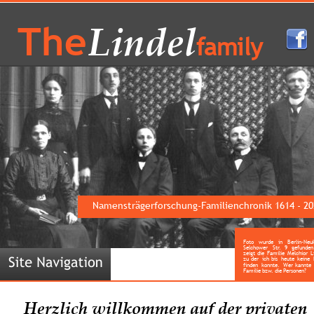
Lindel
The
family
Namensträgerforschung-Familienchronik 1614 - 20
Foto
wurde
in
Berlin-Neuk
Selchower
Str.
9
gefunden
zeigt
die
Familie
Melchior
L
zu
der
ich
bis
heute
keine
finden
konnte.
Wer
kannte
Familie bzw. die Personen?
Herzlich willkommen auf der privaten 